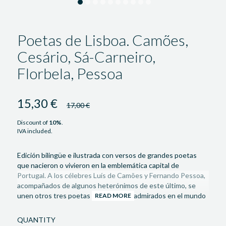
Poetas de Lisboa. Camões,
Cesário, Sá-Carneiro,
Florbela, Pessoa
15,30 €
17,00 €
Discount of
10
%
.
IVA included.
Edición bilingüe e ilustrada con versos de grandes poetas
que nacieron o vivieron en la emblemática capital de
Portugal. A los célebres Luís de Camões y Fernando Pessoa,
acompañados de algunos heterónimos de este último, se
unen otros tres poetas ampliamente admirados en el mundo
READ MORE
de habla portuguesa: Cesário Verde, Mário de Sá-Carneiro y
Florbela Espanca. Con traducciones de María Matta,
QUANTITY
ilustraciones de André Carrilho y un prólogo de Pedro Serra.